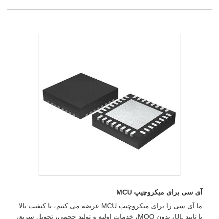
آی سی برای میکروچیپ MCU
ما آی سی را برای میکروچیپ MCU عرضه می کنیم، با کیفیت بالا
با تایید UL، بدون MOQ، خدمات اولیه و تولید حجمی، تحویل سریع،