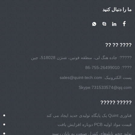
ما را دنبال کنید
???? ?? ??
?????: جاده هنگ لی، منطقه فوتین، شنژن 518028، چین
????: 86-755-26499010
پست الکترونیک:
sales@quint-tech.com
Skype:
731533574@qq.com
????? ?????
فناوری Quint یک پایگاه تولیدی جدید ایجاد می کند
قیمت مواد اولیه PCB دوباره افزایش یافت
تولید حجم تابلوهای کنترل صنعت به پایان رسید