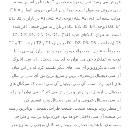
فروش می رسد. تعریف درجه محصول IC عمدتاً بر اساس بسته
بندی بیرونی محصول است. نمرات بر اساس حروف الفبا از A تا E
مرتب شده اند: A1، A2، A3 (توجه: A1، A2، A3 در بازار)، B1، B2،
B3، B4 (توجه: B1، B2، B3، B4 در بازار به طور جمعی ذکر شده
است. به عنوان "کالاهای جدید فله")، C1، C2، D1، D2، D3، D4،
D5 (یادداشت: D1، D2، D3، D5 در بازار، T1 و T2 (توجه: T1 و T2
مجموعاً به عنوان "محصولات ویژه" موجود در بازار) آی سی را با
توجه به عملکرد خود می توان به آی سی دیجیتال، آی سی آنالوگ،
آی سی مایکروویو و آی سی های دیگر تقسیم کرد که در این میان
آی سی دیجیتال پرمصرف ترین و سریع ترین نوع آی سی در سال
های اخیر بوده است. آی سی دیجیتال آی سی است که سیگنال های
دیجیتال را ارسال، پردازش و پردازش می کند که می توان آنها را به
آی سی دیجیتال عمومی و آی سی دیجیتال ویژه تقسیم کرد.
از منظر روند توسعه صنعت، صنعت طراحی همچنان پویاترین زمینه
در صنعت آی سی داخلی خواهد بود. حوزه تولید تراشه و طراحی
بسته‌بندی، با هدایت صادرات، روند رشد قابل توجهی را به ویژه در